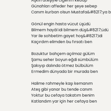
Aşkın ateşiyle ciğerim kebap
Günahları affeder her şeye sebep
Canım kurban olsun Mustafa&#8217;ya 
Gönül engin hasta vücut üşüdü
Bilmem hayâl idi bilmem düş&#8217;üdü
Yar ile sohbetim gayet hoş&#8217;idi
Kaçırdım elimden bu fırsatı ben
Bozuktur bahçem açılmaz gülüm
Şamu seher boyun eğdi sümbülüm
Şakıyıp dalında ötmez bülbülüm
Ermedim dünyada bir murada ben
Halime rahmeyle kaşı kemanım
Ateş gibi yanar bu tende canım
Yoktur bu cefaya takatım benim
Katlandım yar için her cefaya ben