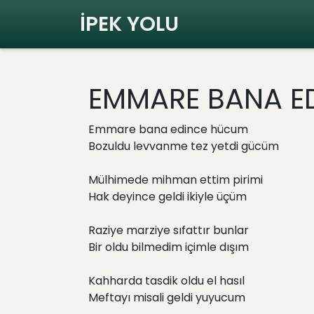
İPEK YOLU
EMMARE BANA E
Emmare bana edince hücum
Bozuldu levvanme tez yetdi gücüm
Mülhimede mihman ettim pirimi
Hak deyince geldi ikiyle üçüm
Raziye marziye sıfattır bunlar
Bir oldu bilmedim içimle dışım
Kahharda tasdik oldu el hasıl
Meftayı misali geldi yuyucum