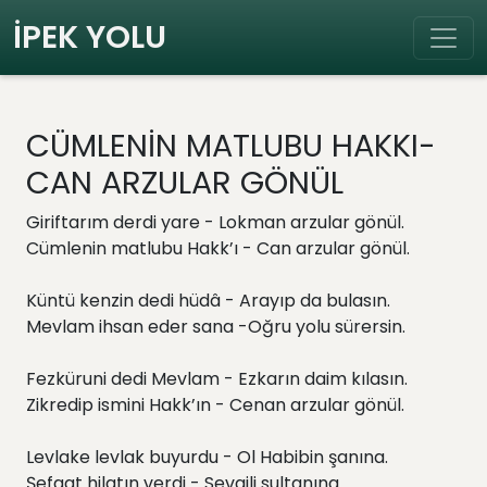
İPEK YOLU
CÜMLENİN MATLUBU HAKKI-
CAN ARZULAR GÖNÜL
Giriftarım derdi yare - Lokman arzular gönül.
Cümlenin matlubu Hakk’ı - Can arzular gönül.
Küntü kenzin dedi hüdâ - Arayıp da bulasın.
Mevlam ihsan eder sana -Oğru yolu sürersin.
Fezküruni dedi Mevlam - Ezkarın daim kılasın.
Zikredip ismini Hakk’ın - Cenan arzular gönül.
Levlake levlak buyurdu - Ol Habibin şanına.
Şefaat hilatın verdi - Sevgili sultanına.