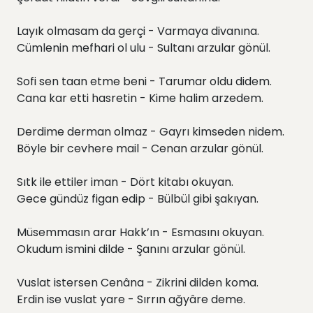
Layık olmasam da gerçi - Varmaya divanına.
Cümlenin mefhari ol ulu - Sultanı arzular gönül.
Sofi sen taan etme beni - Tarumar oldu didem.
Cana kar etti hasretin - Kime halim arzedem.
Derdime derman olmaz - Gayrı kimseden nidem.
Böyle bir cevhere mail - Cenan arzular gönül.
Sıtk ile ettiler iman - Dört kitabı okuyan.
Gece gündüz figan edip - Bülbül gibi şakıyan.
Müsemmasın arar Hakk’ın - Esmasını okuyan.
Okudum ismini dilde - Şanını arzular gönül.
Vuslat istersen Cenâna - Zikrini dilden koma.
Erdin ise vuslat yare - Sırrın ağyâre deme.