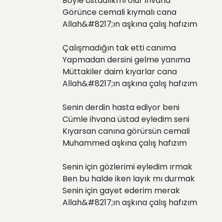
Böyle üstadlıkmı olur ihvana
Görünce cemali kıymalı cana
Allah&#8217;ın aşkına çalış hafızım
Çalışmadığın tak etti canıma
Yapmadan dersini gelme yanıma
Müttakiler daim kıyarlar cana
Allah&#8217;ın aşkına çalış hafızım
Senin derdin hasta ediyor beni
Cümle ihvana üstad eyledim seni
Kıyarsan canına görürsün cemali
Muhammed aşkına çalış hafızım
Senin için gözlerimi eyledim ırmak
Ben bu halde iken layık mı durmak
Senin için gayet ederim merak
Allah&#8217;ın aşkına çalış hafızım