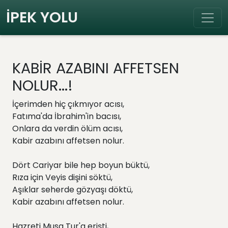
İPEK YOLU
KABİR AZABINI AFFETSEN
NOLUR...!
İçerimden hiç çıkmıyor acısı,
Fatıma'da İbrahim'in bacısı,
Onlara da verdin ölüm acısı,
Kabir azabını affetsen nolur.
Dört Cariyar bile hep boyun büktü,
Rıza için Veyis dişini söktü,
Aşıklar seherde gözyaşı döktü,
Kabir azabını affetsen nolur.
Hazreti Musa Tur'a erişti,