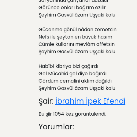
Sol yanında çariyarlar düzülür
Görünce onları bağrım ezilir
Şeyhim Gasvül âzam Uşşaki kolu
Gücenme gönül nâdan zemetsin
Nefs ile şeytan en büyük hasım
Cümle kullarını mevlâm affetsin
Şeyhim Gasvül âzam Uşşaki kolu
Habîbî kibriya bizi çağırdı
Gel Mücahid gel diye bağırdı
Gördüm cemalini aklım dağıldı
Şeyhim Gasvül âzam Uşşaki kolu
Şair:
İbrahim İpek Efendi
Bu şiir 1054 kez görüntülendi.
Yorumlar: