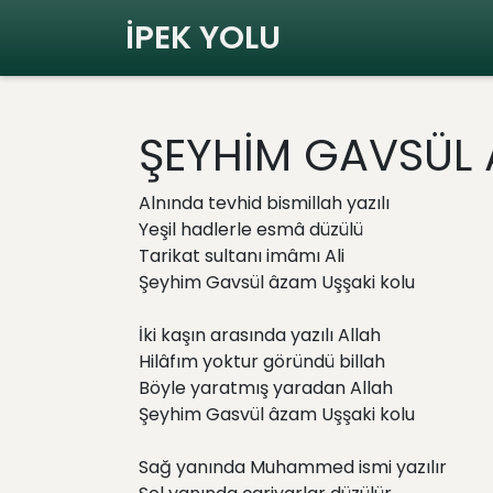
İPEK YOLU
ŞEYHİM GAVSÜL 
Alnında tevhid bismillah yazılı
Yeşil hadlerle esmâ düzülü
Tarikat sultanı imâmı Ali
Şeyhim Gavsül âzam Uşşaki kolu
İki kaşın arasında yazılı Allah
Hilâfım yoktur göründü billah
Böyle yaratmış yaradan Allah
Şeyhim Gasvül âzam Uşşaki kolu
Sağ yanında Muhammed ismi yazılır